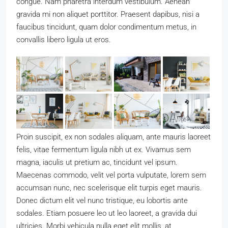
congue. Nam pharetra interdum vestibulum. Aenean
gravida mi non aliquet porttitor. Praesent dapibus, nisi a
faucibus tincidunt, quam dolor condimentum metus, in
convallis libero ligula ut eros.
Proin suscipit, ex non sodales aliquam, ante mauris laoreet
felis, vitae fermentum ligula nibh ut ex. Vivamus sem
magna, iaculis ut pretium ac, tincidunt vel ipsum.
Maecenas commodo, velit vel porta vulputate, lorem sem
accumsan nunc, nec scelerisque elit turpis eget mauris.
Donec dictum elit vel nunc tristique, eu lobortis ante
sodales. Etiam posuere leo ut leo laoreet, a gravida dui
ultricies. Morbi vehicula nulla eget elit mollis, at