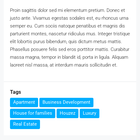
Proin sagittis dolor sed mi elementum pretium. Donec et
justo ante. Vivamus egestas sodales est, eu rhoncus urna
semper eu. Cum sociis natoque penatibus et magnis dis
parturient montes, nascetur ridiculus mus. Integer tristique
elit lobortis purus bibendum, quis dictum metus mattis.
Phasellus posuere felis sed eros porttitor mattis. Curabitur
massa magna, tempor in blandit id, porta in ligula. Aliquam
laoreet nisl massa, at interdum mauris sollicitudin et.
Tags
Apartment
Business Development
House for families
Houzez
Luxury
Real Estate