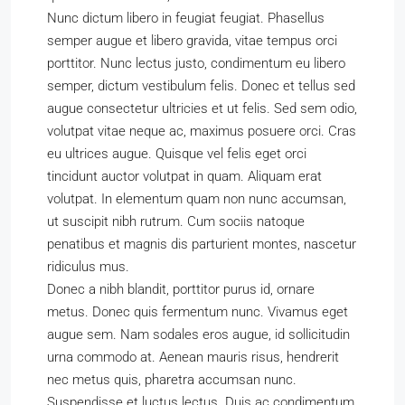
Nunc dictum libero in feugiat feugiat. Phasellus
semper augue et libero gravida, vitae tempus orci
porttitor. Nunc lectus justo, condimentum eu libero
semper, dictum vestibulum felis. Donec et tellus sed
augue consectetur ultricies et ut felis. Sed sem odio,
volutpat vitae neque ac, maximus posuere orci. Cras
eu ultrices augue. Quisque vel felis eget orci
tincidunt auctor volutpat in quam. Aliquam erat
volutpat. In elementum quam non nunc accumsan,
ut suscipit nibh rutrum. Cum sociis natoque
penatibus et magnis dis parturient montes, nascetur
ridiculus mus.
Donec a nibh blandit, porttitor purus id, ornare
metus. Donec quis fermentum nunc. Vivamus eget
augue sem. Nam sodales eros augue, id sollicitudin
urna commodo at. Aenean mauris risus, hendrerit
nec metus quis, pharetra accumsan nunc.
Suspendisse et luctus lectus. Duis ac condimentum