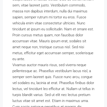
sem, vitae laoreet justo. Vestibulum commodo,
massa non dapibus interdum, nulla dui maximus
sapien, semper rutrum mi tortor eu eros. Fusce
vehicula enim vitae consectetur ultricies. Nunc
tincidunt at ipsum eu sollicitudin. Nam et ornare est.
Proin cursus metus quam, non faucibus dolor
accumsan vitae. Mauris ipsum erat, sodales sit
amet neque non, tristique cursus nisl. Sed nisi
metus, efficitur eget accumsan semper, scelerisque
eu ante.
Vivamus auctor mauris risus, sed viverra neque
pellentesque ac. Phasellus vestibulum lacus nisl, a
semper sem laoreet quis. Fusce nunc arcu, congue
vel sodales eu, lacinia at erat. Phasellus finibus dolor
lectus, vel tincidunt leo efficitur at. Nullam ut tellus in
turpis blandit varius. Sed ut elit nec lectus pretium
luctus vitae sit amet est. Etiam in maximus urna.
Cum sociis natoque penatibus et magnis dis